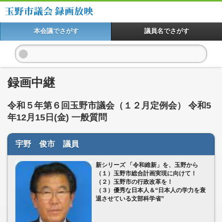
本会議でさがす
議員名でさがす
録画中継
令和５年第６回玉野市議会（１２月定例会） 令和5
年12月15日(金) 一般質問
宇野 俊市 議員
新シリーズ 「令和維新」を、玉野から
（１）玉野市総合計画実現に向けて！
（２）玉野市の行政改革を！
（３）優秀な日本人＆“日本人の学力を衰
退させている文部科学省”